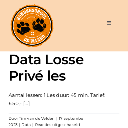
Ga
naar
inhoud
Toggle
Navigatio
Over mij
Data Losse
Aanbod en tarieven
Privé les
Blog
Aantal lessen: 1 Les duur: 45 min. Tarief:
Contact
€50,- [...]
Door
Tim van de Velden
|
17 september
voor
2023
|
Data
|
Reacties uitgeschakeld