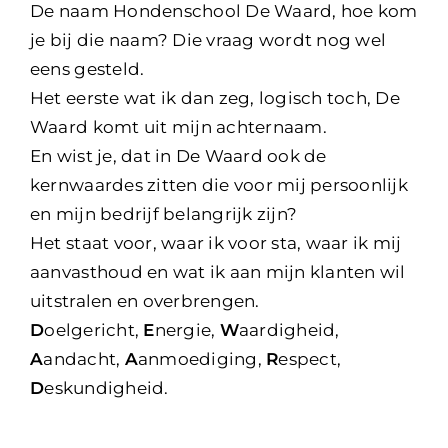
De naam Hondenschool De Waard, hoe kom
je bij die naam? Die vraag wordt nog wel
eens gesteld.
Het eerste wat ik dan zeg, logisch toch, De
Waard komt uit mijn achternaam.
En wist je, dat in De Waard ook de
kernwaardes zitten die voor mij persoonlijk
en mijn bedrijf belangrijk zijn?
Het staat voor, waar ik voor sta, waar ik mij
aanvasthoud en wat ik aan mijn klanten wil
uitstralen en overbrengen.
D
oelgericht,
E
nergie,
W
aardigheid,
A
andacht,
A
anmoediging,
R
espect,
D
eskundigheid.