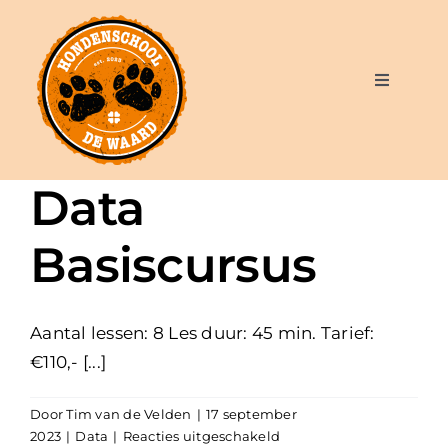
Ga
naar
inhoud
Toggle
Navigatio
Over mij
Data
Aanbod en tarieven
Basiscursus
Blog
Aantal lessen: 8 Les duur: 45 min. Tarief:
Contact
€110,- [...]
Door
Tim van de Velden
|
17 september
voor
2023
|
Data
|
Reacties uitgeschakeld